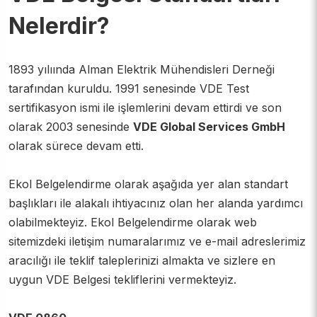
Nelerdir?
EMC CE Belgesi
Spor Kıyafetleri ve Malzemeleri CE Belgesi
1893 yılıında Alman Elektrik Mühendisleri Derneği
tarafından kuruldu. 1991 senesinde VDE Test
Oyuncak CE Belgesi
sertifikasyon ismi ile işlemlerini devam ettirdi ve son
olarak 2003 senesinde
VDE Global Services GmbH
Yapı Malzemeleri CE Belgesi
olarak sürece devam etti.
Dış Cephe Yalıtım Sıvası CE Belgesi
Ekol Belgelendirme olarak aşağıda yer alan standart
başlıkları ile alakalı ihtiyacınız olan her alanda yardımcı
Gaz Yakan Cihazlarda CE Belgesi
olabilmekteyiz. Ekol Belgelendirme olarak web
Asansör CE Belgesi
sitemizdeki iletişim numaralarımız ve e-mail adreslerimiz
aracılığı ile teklif taleplerinizi almakta ve sizlere en
ECE-R-44 Oto Çocuk Koltuğu Araç Tip Onay Belgesi
uygun VDE Belgesi tekliflerini vermekteyiz.
ECE-R 100 Belgesi