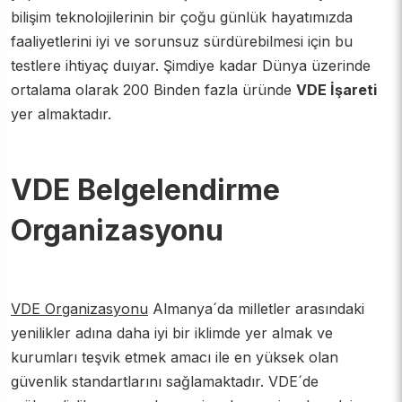
ISO 42001 Yapay Zeka Yönetim Sistemi
CE Belgesi Almak Ne İşinize Yarar?
bilişim teknolojilerinin bir çoğu günlük hayatımızda
faaliyetlerini iyi ve sorunsuz sürdürebilmesi için bu
ISO 29993 Eğitim ve Öğretim Hizmetleri Yönetim Sistemi
CE İşareti Hangi Ülkelerde Geçerlidir?
testlere ihtiyaç duıyar. Şimdiye kadar Dünya üzerinde
ortalama olarak 200 Binden fazla üründe
VDE İşareti
ISO 27034 Uygulama Yönetim Sistemleri
Avrupa Birliği Uygunluğu Beyanı Nedir?
yer almaktadır.
ISO 37001 Yolsuzlukla Mücadele Yönetim Sistemi Danışmanlığı
Maske CE Belgesi
VDE Belgelendirme
ISO 18295 Müşteri İletişim Merkezleri Standardı
CE Belgesi Hangi Ürünleri Kapsar?
Organizasyonu
TS EN 15224 Sağlık Hizmetleri Kalite Yönetim Sistemi
CE Belgesi Almak
ISO 16949 Otomotiv Sektörü Kalite Yönetim Sistemi
Ce Test Firmaları
VDE Organizasyonu
Almanya´da milletler arasındaki
ISO 14064 Sera Gazı Hesaplama ve Doğrulama Yönetim Sistemi
Ce İşaretleme Sistemi Almak İsteyen İşletme Neleri Araştırmalı?
yenilikler adına daha iyi bir iklimde yer almak ve
kurumları teşvik etmek amacı ile en yüksek olan
ISO 14067 Karbon Ayak İzi Belgelendirme
CE Belgesi Zorunlu Ürünler
güvenlik standartlarını sağlamaktadır. VDE´de