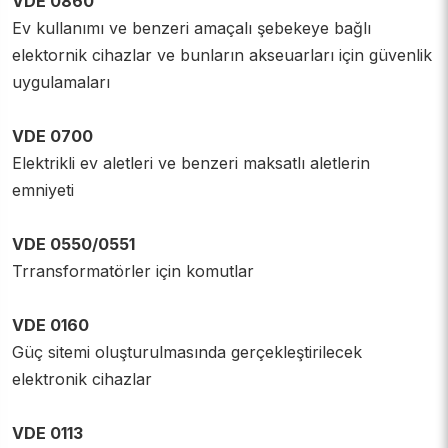
VDE 0860
Ev kullanımı ve benzeri amaçalı şebekeye bağlı
ECE-R Belgesi
elektornik cihazlar ve bunların akseuarları için güvenlik
uygulamaları
Teknik Dosya Neleri İçermelidir?
VDE 0700
CE İşareti Anlamı Nedir?
Elektrikli ev aletleri ve benzeri maksatlı aletlerin
Agrega CE Belgesi Nasıl Alınır?
emniyeti
CE Belgesi ve Sertifikası
VDE 0550/0551
Trransformatörler için komutlar
CE Damgası Hangi Ürünlerde Bulunur?
VDE 0160
Elektrikli Araç Şarj İstasyonu CE Belgesi
Güç sitemi oluşturulmasında gerçekleştirilecek
elektronik cihazlar
Spor Kıyafetleri Malzemeleri CE Belgesi
İnsansız Hava Aracı Sistemleri CE Belgesi
VDE 0113