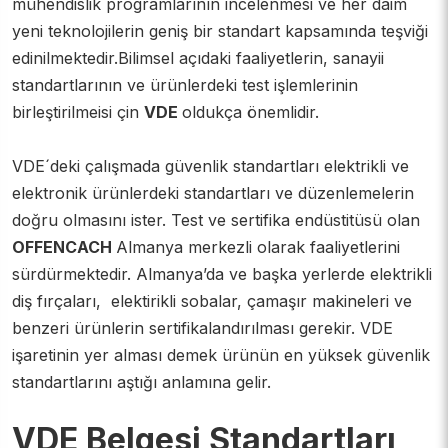
ISO 14021 Tip II Kendinden Beyanlı Çevre Etiketleri
Tulum CE Belgesi
mühendislik programlarının incelenmesi ve her daim
yeni teknolojilerin geniş bir standart kapsamında teşviği
ISO 46001 Su Verimliliği Yönetim Sistemi
Bone, Galoş ve Eldiven CE Belgesi
edinilmektedir.Bilimsel açıdaki faaliyetlerin, sanayii
standartlarının ve ürünlerdeki test işlemlerinin
ISO 53800:2024
Maske ve Tulumlarda CE Belgesi
birleştirilmeisi çin
VDE
oldukça önemlidir.
ISO/IEC 27701
CE Kalite Belgesi Nasıl Alınır?
VDE´deki çalışmada güvenlik standartları elektrikli ve
elektronik ürünlerdeki standartları ve düzenlemelerin
ISO 19443 Nükleer Enerji Yönetim Sistemi
UKCA Belgelendirme
doğru olmasını ister. Test ve sertifika endüstitüsü olan
OFFENCACH
Almanya merkezli olarak faaliyetlerini
ISO 56000 İnovasyon Yönetim Sistemi
Tıbbi Cihazlarda CE Belgesi
sürdürmektedir. Almanya’da ve başka yerlerde elektrikli
ISO 17021 Tetkik ve Belgelendirme Akreditasyonu
El Temizleme Jeli CE Belgesi
diş fırçaları, elektirikli sobalar, çamaşır makineleri ve
benzeri ürünlerin sertifikalandırılması gerekir. VDE
ISO 3834 Kaynaklı İmalata Yeterlilik Belgelendirme
Makineler İçin CE Belgesi
işaretinin yer alması demek ürünün en yüksek güvenlik
standartlarını aştığı anlamına gelir.
ISO 15593 Gıda Paketleme Ambalaj Kalite Yönetim Sistemi
Kişisel Koruyucu Ekipmanlarda CE Belgesi
VDE Belgesi Standartları
LVD CE Belgesi